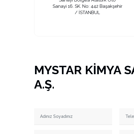
Sanayi Bölgesi Atatürk Oto
Sanayi 16. SK. No: 442 Başakşehir
/ İSTANBUL
MYSTAR KİMYA SA
A.Ş.