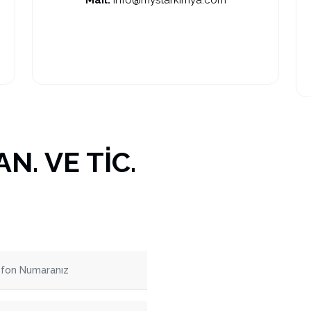
Mail:
info@mystarkimya.com
N. VE TİC.