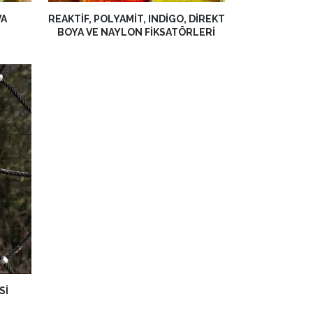
VA
REAKTIF, POLYAMIT, INDIGO, DIREKT
BOYA VE NAYLON FIKSATÖRLERI
SI