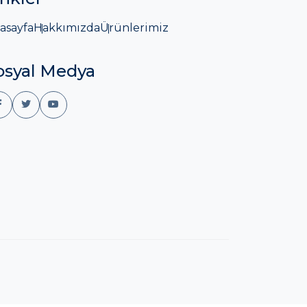
asayfa
Hakkımızda
Ürünlerimiz
osyal Medya