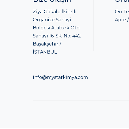
Ziya Gökalp İkitelli
Ön Te
Organize Sanayi
Apre /
Bölgesi Atatürk Oto
Sanayi 16. SK. No: 442
Başakşehir /
İSTANBUL
info@mystarkimya.com