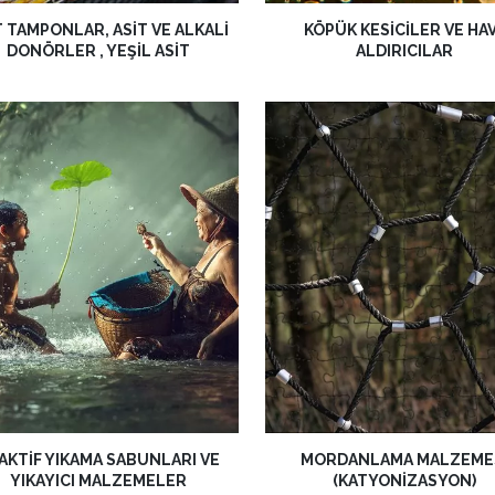
T TAMPONLAR, ASIT VE ALKALI
KÖPÜK KESICILER VE HA
DONÖRLER , YEŞIL ASIT
ALDIRICILAR
AKTIF YIKAMA SABUNLARI VE
MORDANLAMA MALZEME
YIKAYICI MALZEMELER
(KATYONIZASYON)