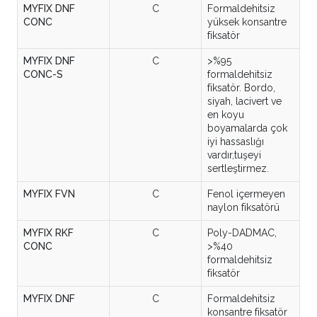
MYFIX DNF
C
Formaldehitsiz
CONC
yüksek konsantre
fiksatör
MYFIX DNF
C
>%95
CONC-S
formaldehitsiz
fiksatör. Bordo,
siyah, lacivert ve
en koyu
boyamalarda çok
iyi hassaslığı
vardır,tuşeyi
sertleştirmez.
MYFIX FVN
C
Fenol içermeyen
naylon fiksatörü
MYFIX RKF
C
Poly-DADMAC,
CONC
>%40
formaldehitsiz
fiksatör
MYFIX DNF
C
Formaldehitsiz
konsantre fiksatör