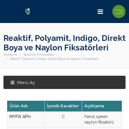
Reaktif, Polyamit, Indigo, Direkt
Boya ve Naylon Fiksatörleri
Anasayfa
Boyama Kimyasalları
Reaktif, Polyamit, Indigo, Direkt Boya ve Naylon Fiksatörleri
Menü Aç
Ürün Adı
İyonik Karakter
Açıklama
MYFIX APH
C
Fenol içeren
naylon fiksatörü