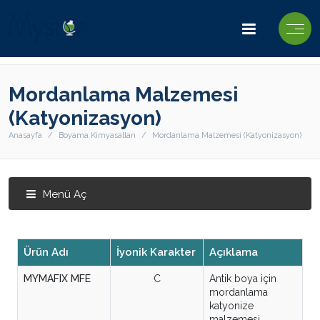
Mordanlama Malzemesi
(Katyonizasyon)
Anasayfa
Boyama Kimyasalları
Mordanlama Malzemesi (Katyonizasyon)
Menü Aç
Ürün Adı
İyonik Karakter
Açıklama
MYMAFIX MFE
C
Antik boya için
mordanlama
katyonize
malzemesi