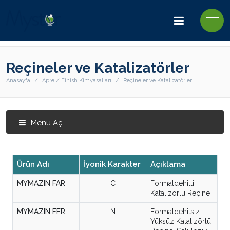
Reçineler ve Katalizatörler
Anasayfa
Apre / Finish Kimyasalları
Reçineler ve Katalizatörler
Menü Aç
Ürün Adı
İyonik Karakter
Açıklama
MYMAZIN FAR
C
Formaldehitli
Katalizörlü Reçine
MYMAZIN FFR
N
Formaldehitsiz
Yüksüz Katalizörlü