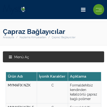
Çapraz Bağlayıcılar
Anasayfa
Kaplama Kimyasalları
Çapraz Bağlayıcılar
Menü Aç
Ürün Adı
İyonik Karakter
Açıklama
MYMAFIX NZK
C
Formaldehitsiz
kendinden
katalizörlü çapraz
bağlı polimer