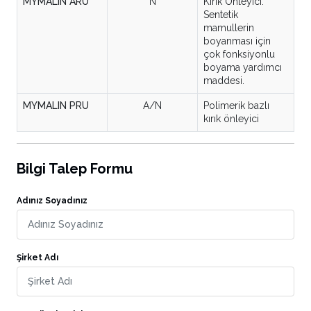
MYMALIN ARU
N
Kırık Önleyici.
Sentetik
mamullerin
boyanması için
çok fonksiyonlu
boyama yardımcı
maddesi.
MYMALIN PRU
A/N
Polimerik bazlı
kırık önleyici
Bilgi Talep Formu
Adınız Soyadınız
Şirket Adı