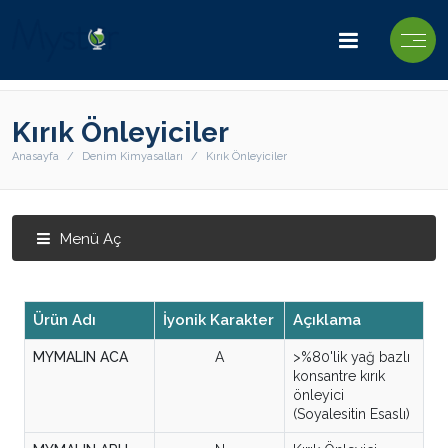
Kırık Önleyiciler
Anasayfa
Denim Kimyasalları
Kırık Önleyiciler
Menü Aç
Ürün Adı
İyonik Karakter
Açıklama
MYMALIN ACA
A
>%80'lik yağ bazlı
konsantre kırık
önleyici
(Soyalesitin Esaslı)