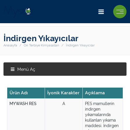
İndirgen Yıkayıcılar
Anasayfa
Ön Terbiye Kimyasalları
İndirgen Yıkayıcılar
Menü Aç
Ürün Adı
İyonik Karakter
Açıklama
MYWASH RES
A
PES mamullerin
indirgen
yıkamalarında
kullanlan yıkama
maddesi. İndirgen